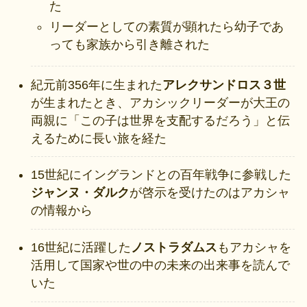
た
リーダーとしての素質が顕れたら幼子であ
っても家族から引き離された
紀元前356年に生まれた
アレクサンドロス３世
が生まれたとき、アカシックリーダーが大王の
両親に「この子は世界を支配するだろう」と伝
えるために長い旅を経た
15世紀にイングランドとの百年戦争に参戦した
ジャンヌ・ダルク
が啓示を受けたのはアカシャ
の情報から
16世紀に活躍した
ノストラダムス
もアカシャを
活用して国家や世の中の未来の出来事を読んで
いた