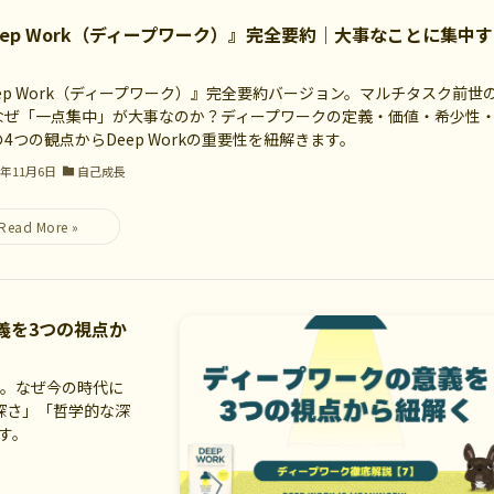
eep Work（ディープワーク）』完全要約｜大事なことに集中
eep Work（ディープワーク）』完全要約バージョン。マルチタスク前世
なぜ「一点集中」が大事なのか？ディープワークの定義・価値・希少性
4つの観点からDeep Workの重要性を紐解きます。
5年11月6日
自己成長
意義を3つの視点か
7回。なぜ今の時代に
深さ」「哲学的な深
す。