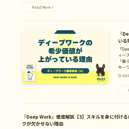
『D
いる
『De
ィー
「最
キー
202
『Deep Work』徹底解説【5】スキルを身に付け
クが欠かせない理由