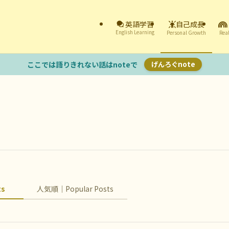
自己成長
英語学習
English Learning
Personal Growth
Real
ここでは語りきれない話はnoteで
げんろぐnote
ts
人気順｜Popular Posts