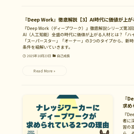
『Deep Work』徹底解説【3】AI時代に価値が上
『Deep Work（ディープワーク）』徹底解説シリーズ第3
AI（人工知能）全盛の時代に価値が上がる人材とは？「ハ
「スーパースター」「オーナー」の3つのタイプから、新
条件を紐解いていきます。
2025年10月23日
自己成長
『D
求め
『De
者に
習の
ら、