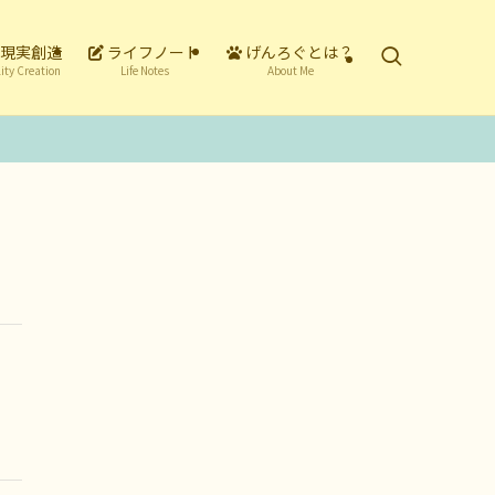
現実創造
ライフノート
げんろぐとは？
ity Creation
Life Notes
About Me