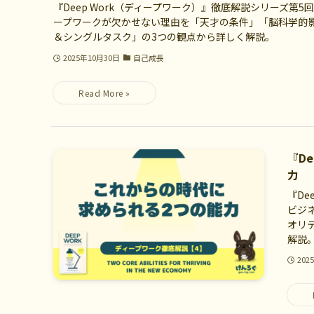
『Deep Work（ディープワーク）』徹底解説シリーズ第
ープワークが欠かせない理由を「天才の条件」「脳科学的
＆シングルタスク」の3つの観点から詳しく解説。
2025年10月30日
自己成長
『D
力
『De
ビジ
オリ
解説
202