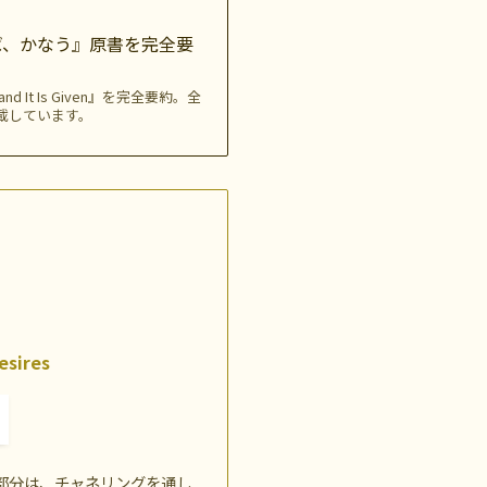
ば、かなう』原書を完全要
t Is Given』を完全要約。全
載しています。
esires
部分は、チャネリングを通し