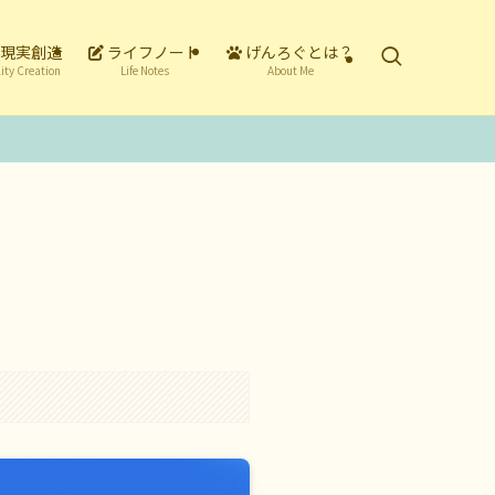
現実創造
ライフノート
げんろぐとは？
ity Creation
Life Notes
About Me