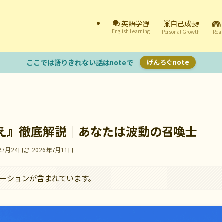
自己成長
英語学習
English Learning
Personal Growth
Real
ここでは語りきれない話はnoteで
げんろぐnote
え』徹底解説｜あなたは波動の召喚士
年7月24日
2026年7月11日
ーションが含まれています。