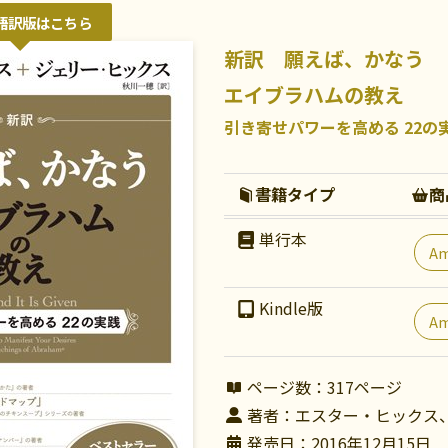
語訳版はこちら
新訳 願えば、かなう
エイブラハムの教え
引き寄せパワーを高める 22の
書籍タイプ
商
単行本
A
Kindle版
A
ページ数：317ページ
著者：エスター・ヒックス
発売日：2016年12月15日