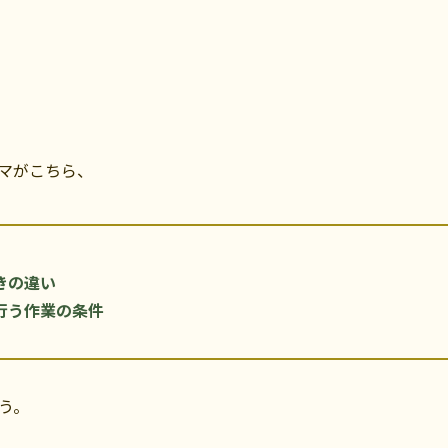
マがこちら、
きの違い
行う作業の条件
う。