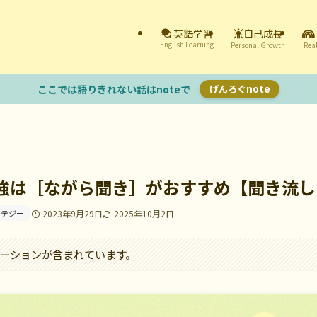
自己成長
英語学習
English Learning
Personal Growth
Real
ここでは語りきれない話はnoteで
げんろぐnote
強は［ながら聞き］がおすすめ【聞き流し
ラテジー
2023年9月29日
2025年10月2日
ーションが含まれています。