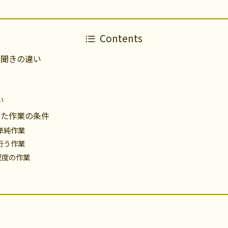
Contents
ら聞きの違い
い
した作業の条件
単純作業
行う作業
程度の作業