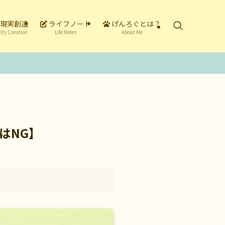
現実創造
ライフノート
げんろぐとは？
ity Creation
Life Notes
About Me
はNG】