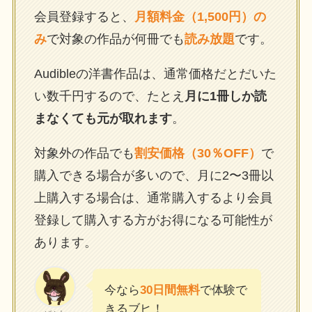
会員登録すると、
月額料金（1,500円）の
み
で対象の作品が何冊でも
読み放題
です。
Audibleの洋書作品は、通常価格だとだいた
い数千円するので、たとえ
月に1冊しか読
まなくても元が取れます
。
対象外の作品でも
割安価格（30％OFF）
で
購入できる場合が多いので、月に2〜3冊以
上購入する場合は、通常購入するより会員
登録して購入する方がお得になる可能性が
あります。
今なら
30日間無料
で体験で
きるブヒ！