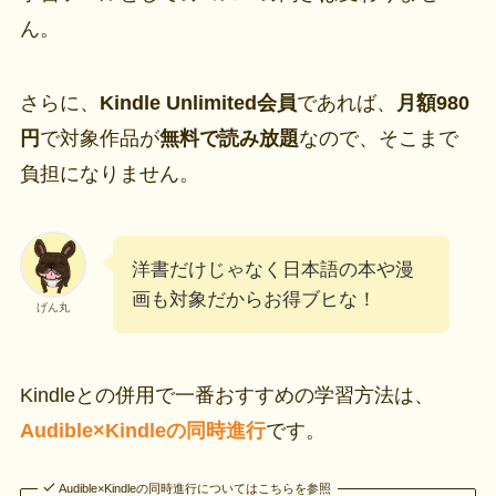
ん。
さらに、
Kindle Unlimited会員
であれば、
月額980
円
で対象作品が
無料で読み放題
なので、そこまで
負担になりません。
洋書だけじゃなく日本語の本や漫
画も対象だからお得ブヒな！
げん丸
Kindleとの併用で一番おすすめの学習方法は、
Audible×Kindleの同時進行
です。
Audible×Kindleの同時進行についてはこちらを参照