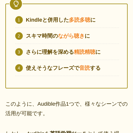
Kindleと併用した
多読多聴
に
スキマ時間の
ながら聴き
に
さらに理解を深める
精読精聴
に
使えそうなフレーズで
音読
する
このように、Audible作品1つで、様々なシーンでの
活用が可能です。