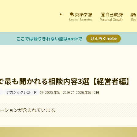
自己成長
英語学習
English Learning
Personal Growth
Real
ここでは語りきれない話はnoteで
げんろぐnote
で最も聞かれる相談内容3選【経営者編】
定
アカシックレコード
2025年5月21日
2026年6月2日
ーションが含まれています。