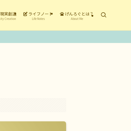
現実創造
ライフノート
げんろぐとは？
ity Creation
Life Notes
About Me