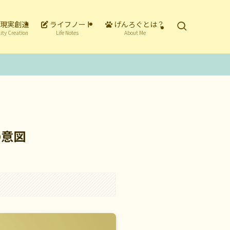
現実創造
ライフノート
げんろぐとは？
ity Creation
Life Notes
About Me
の意図