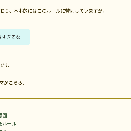
ており、基本的にはこのルールに賛同していますが、
端すぎるな…
です。
マがこちら、
意図
たルール