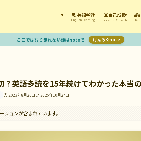
自己成長
英語学習
English Learning
Personal Growth
Real
ここでは語りきれない話はnoteで
げんろぐnote
切？英語多読を15年続けてわかった本当
ー
2023年8月20日
2025年10月24日
ーションが含まれています。