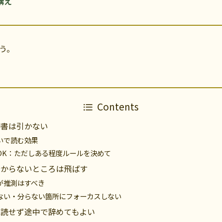
構え
う。
Contents
辞書は引かない
いで読む効果
OK：ただしある程度ルールを決めて
分からないところは飛ばす
が推測はすべき
ない・分らない箇所にフォーカスしない
完読せず途中で辞めてもよい